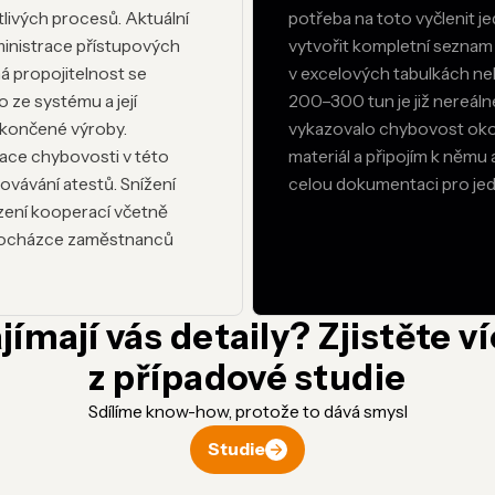
otlivých procesů. Aktuální
potřeba na toto vyčlenit 
ministrace přístupových
vytvořit kompletní seznam 
ná propojitelnost se
v excelových tabulkách neb
 ze systému a její
200–300 tun je již nereálné
okončené výroby.
vykazovalo chybovost okolo
ace chybovosti v této
materiál a připojím k němu 
vávání atestů. Snížení
celou dokumentaci pro jedn
zení kooperací včetně
 o docházce zaměstnanců
jímají vás detaily? Zjistěte v
z případové studie
Sdílíme know-how, protože to dává smysl
Studie