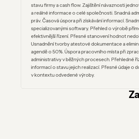
stavu firmy a cash flow. Zajištění návaznosti jedn
a reálné informace o celé společnosti. Snadná ad
práv. Časová úspora při získávání informací. Snad
specializovanými softwary. Přehled o výrobě přímo
efektivnější řízení. Přesné stanovení hodnot ned
Usnadnění tvorby atestové dokumentace a elimin
agendě o 50%. Úspora pracovního místa při zpraco
administrativy v běžných procesech. Přehledné ří
informací o stavu jejich realizací. Přesné údaje
v kontextu odvedené výroby.
Za