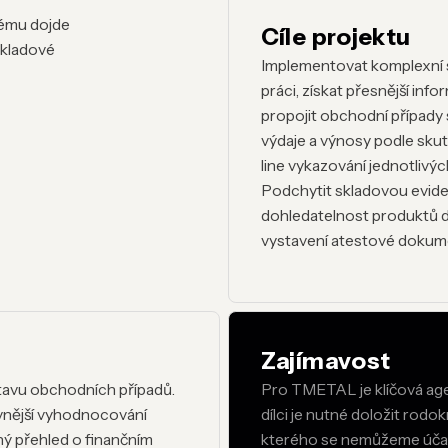
rému dojde
Cíle projektu
skladové
Implementovat komplexní sy
práci, získat přesnější info
propojit obchodní případy
výdaje a výnosy podle skute
line vykazování jednotlivýc
Podchytit skladovou eviden
dohledatelnost produktů dl
vystavení atestové dokum
Zajímavost
tavu obchodních případů.
Pro TMETAL je klíčová ag
vnější vyhodnocování
dílci je nutné doložit rodo
ný přehled o finančním
kterého se nemůžeme účast