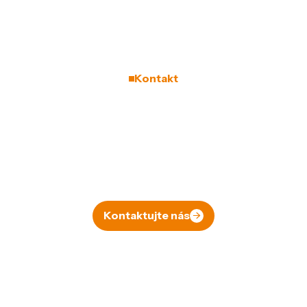
Kontakt
Ozvěte se nám.
Získáte rozhled jako
z balónu.
Řekněte si o nezávaznou konzultaci
Kontaktujte nás