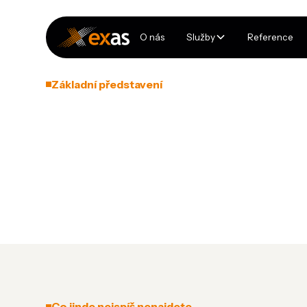
O nás
Služby
Reference
Základní představení
TMETAL s. r. o
Společnost vyrábí ocelové konstrukce více než 25 let
statických výpočtů, dopravy i montáží.
Co jinde nejspíš nenajdete