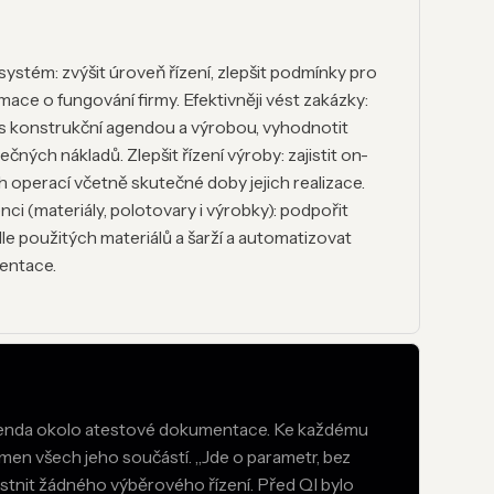
stém: zvýšit úroveň řízení, zlepšit podmínky pro
rmace o fungování firmy. Efektivněji vést zakázky:
 s konstrukční agendou a výrobou, vyhodnotit
čných nákladů. Zlepšit řízení výroby: zajistit on-
h operací včetně skutečné doby jejich realizace.
ci (materiály, polotovary i výrobky): podpořit
e použitých materiálů a šarží a automatizovat
entace.
enda okolo atestové dokumentace. Ke každému
kmen všech jeho součástí. „Jde o parametr, bez
nit žádného výběrového řízení. Před QI bylo