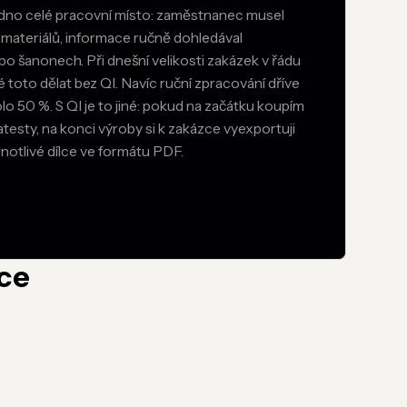
jedno celé pracovní místo: zaměstnanec musel
materiálů, informace ručně dohledával
o šanonech. Při dnešní velikosti zakázek v řádu
 toto dělat bez QI. Navíc ruční zpracování dříve
 50 %. S QI je to jiné: pokud na začátku koupím
atesty, na konci výroby si k zakázce vyexportuji
otlivé dílce ve formátu PDF.
íce