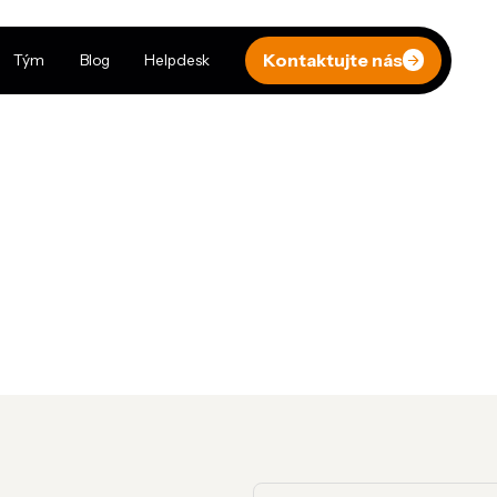
Kontaktujte nás
Tým
Blog
Helpdesk
.
. Zároveň poskytuje komplexní služby včetně