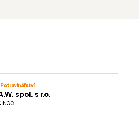
Potravinářství
A.W. spol. s r.o.
DINGO