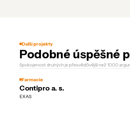
Další projekty
Podobné úspěšné p
Spokojenost druhých je přesvědčivější než 1000 argu
Farmacie
Contipro a. s.
EXAS