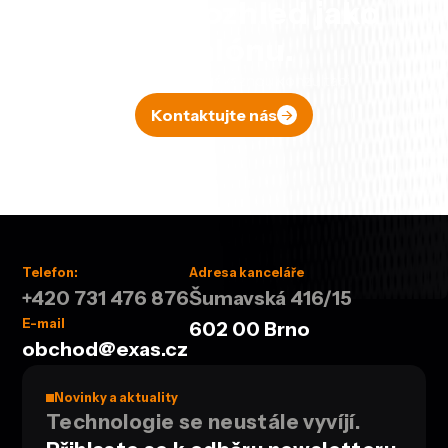
Získáte rozhled jako
z balónu.
Řekněte si o nezávaznou konzultaci
Kontaktujte nás
Telefon:
Adresa kanceláře
+420 731 476 876
Šumavská 416/15
E-mail
602 00 Brno
obchod@exas.cz
Novinky a aktuality
Technologie se neustále vyvíjí.