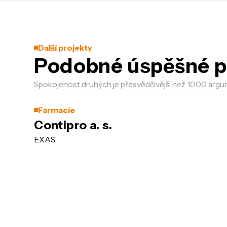
Další projekty
Podobné úspěšné p
Spokojenost druhých je přesvědčivější než 1000 argu
Farmacie
Contipro a. s.
EXAS