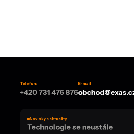
Telefon:
E-mail
+420 731 476 876
obchod@exas.c
Novinky a aktuality
Technologie se neustále