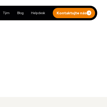
Kontaktujte nás
Tým
Blog
Helpdesk
r.o.
erní nástrojárny Zbrojovky Vsetín, která byla
dy vyráběla tvářecí i řezné nástroje, měřidla, formy,
piny. ZV-Nástroje se dnes zabývají zakázkovou
ro externí zákazníky.