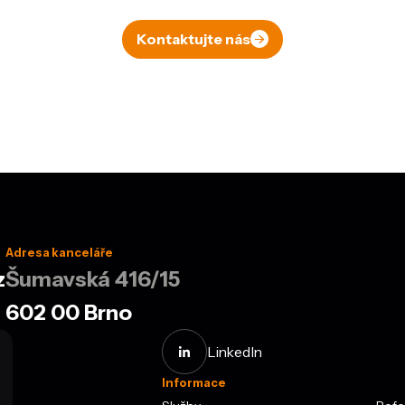
Řekněte si o nezávaznou konzultaci
Kontaktujte nás
Adresa kanceláře
z
Šumavská 416/15
602 00 Brno
LinkedIn
Informace