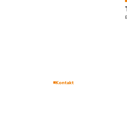
Kontakt
Ozvěte se nám.
Získáte rozhled jako
z balónu.