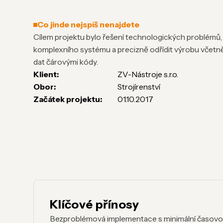
Co jinde nejspíš nenajdete
Cílem projektu bylo řešení technologických problémů,
komplexního systému a precizně odřídit výrobu včetn
dat čárovými kódy.
Klient:
ZV-Nástroje s.r.o.
Obor:
Strojírenství
Začátek projektu:
01.10.2017
Klíčové přínosy
Bezproblémová implementace s minimální časovou