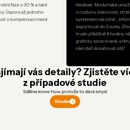
obní fáze o 30 % a také
hledisek. Modul také umožň
by. Úspora až jednoho
o rozbory ziskovosti, ztrá
dost o kompenzaci mezd
systémem náročné: „Inform
exportovat do Excelu. Zh
trvalo přibližně 4 hodiny, n
graficky zpracované, a tím 
nám daří dosahovat cílů".
jímají vás detaily? Zjistěte v
z případové studie
Sdílíme know-how, protože to dává smysl
Studie