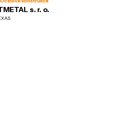
Ocelové konstrukce
TMETAL s. r. o.
EXAS