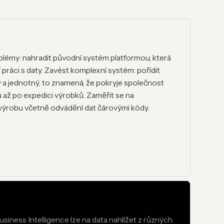
blémy: nahradit původní systém platformou, která
 práci s daty. Zavést komplexní systém: pořídit
ý a jednotný, to znamená, že pokryje společnost
ž po expedici výrobků. Zaměřit se na
t výrobu včetně odvádění dat čárovými kódy.
iness Intelligence lze na data nahlížet z různých