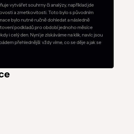
uje vytvářet souhrny či analýzy, například jde
tovosti a zmetkovitosti. Toto bylo s původním
ace bylo nutné ručně dohledat a následně
otovení podkladů pro období jednoho měsíce
ěkdy i celý den. Nyní je získáváme na klik, navíc jsou
pádem přehlednější: vždy víme, co se děje a jak se
íce