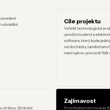
 zavedení
Cíle projektu
ě odvádění
Vyřešit technologické pro
umožní moderní a efektivní
software, který bude jedin
od docházky zaměstnanců a
nástrojárnu: precizně řídi
Zajímavost
 ztrátou. Zkrácení
Prostřednictvím modulu Bus