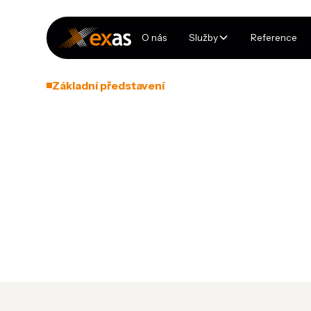
O nás
Služby
Reference
Základní představení
ZV-Nástroje s.
Společnost ZV-Nástroje úspěšně navazuje na tradici int
založená před více než 80 lety – pro produkci zbraní teh
přípravky, přesné strojní součásti i celé montážní sku
malosériovou a kusovou výrobou ve stejném rozsahu p